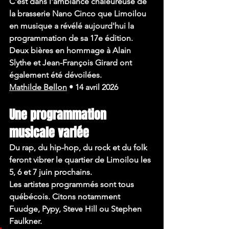
C'est dans l'ambiance chaleureuse de 
la brasserie Nano Cinco que Limoilou 
en musique a révélé aujourd'hui la 
programmation de sa 17e édition. 
Deux bières en hommage à Alain 
Slythe et Jean-François Girard ont 
également été dévoilées.
Mathilde Bellon
•
14 avril 2026
Une programmation 
musicale variée
Du rap, du hip-hop, du rock et du folk 
feront vibrer le quartier de Limoilou les 
5, 6 et 7 juin prochains.
Les artistes programmés sont tous 
québécois. Citons notamment 
Fuudge, Pypy, Steve Hill ou Stephen 
Faulkner.