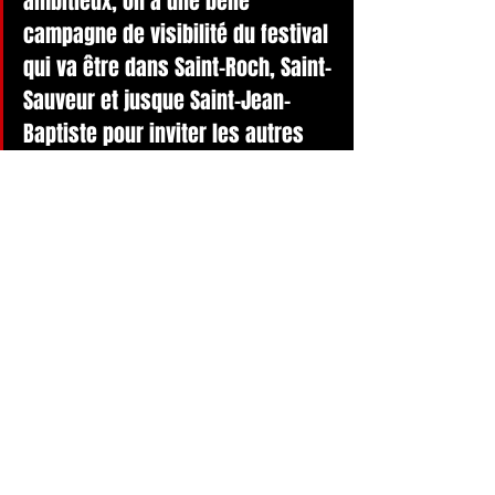
ambitieux, on a une belle 
campagne de visibilité du festival 
qui va être dans Saint-Roch, Saint-
Sauveur et jusque Saint-Jean-
Baptiste pour inviter les autres 
quartiers à venir investir Limoilou 
le temps de Limoilou en 
musique », indique Jonathan 
Parent.
Présenté par le Journal " MonLimoilou"
Voir tout
Posts récents