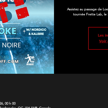
Assistez au passage de Los
tournée Frette Lab, le 
Les i
Voir
26, 00 h 00
Sherbrooke, QC J1H 1M8, Canada