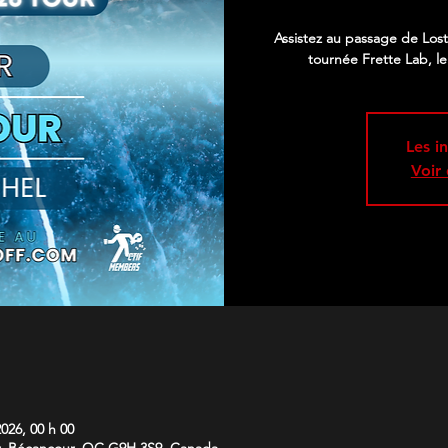
Assistez au passage de Lost
tournée Frette Lab, le
Les i
Voir
2026, 00 h 00
r, Bécancour, QC G9H 3S9, Canada